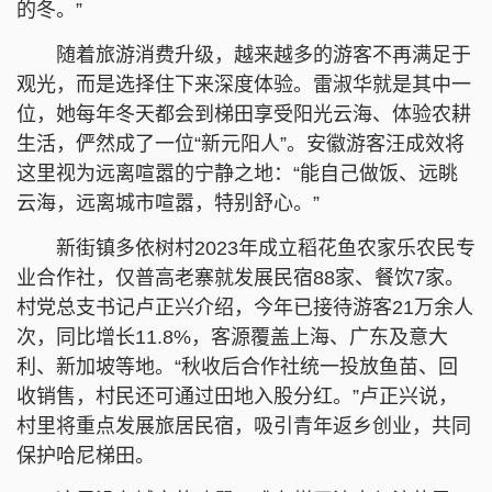
的冬。”
随着旅游消费升级，越来越多的游客不再满足于
观光，而是选择住下来深度体验。雷淑华就是其中一
位，她每年冬天都会到梯田享受阳光云海、体验农耕
生活，俨然成了一位“新元阳人”。安徽游客汪成效将
这里视为远离喧嚣的宁静之地：“能自己做饭、远眺
云海，远离城市喧嚣，特别舒心。”
新街镇多依树村2023年成立稻花鱼农家乐农民专
业合作社，仅普高老寨就发展民宿88家、餐饮7家。
村党总支书记卢正兴介绍，今年已接待游客21万余人
次，同比增长11.8%，客源覆盖上海、广东及意大
利、新加坡等地。“秋收后合作社统一投放鱼苗、回
收销售，村民还可通过田地入股分红。”卢正兴说，
村里将重点发展旅居民宿，吸引青年返乡创业，共同
保护哈尼梯田。