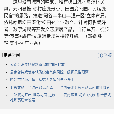
这里没有城市的喧嚣，唯有梯田流水与淳朴民
风。元阳县按照“村庄变景点、田园变公园、民房变
民宿”的思路，推进“河谷—半山—遗产区”立体布局，
依托哈尼梯田深化“梯田+”产业融合。针对摄影爱好
者、数字游民等开发文艺旅居产品，自行车赛、徒步
等“赛事+旅行”文旅消费场景持续升级。（邓娇 张
艳 支小林 车亚茜）
推荐新闻
!
举报
云南：消费场景焕新 动能加速释放
云南省持续发布地质灾害气象风险Ⅱ级提示性预警
腾冲市和顺古镇：从魅力名镇到创业沃土
七彩文韵丨当油画遇见刀舞——全国美术名家对话云南青年舞者
一路繁花开启“世界花园”之旅 ——云南深耕“花卉+文旅”融合模式
推动高质量发展