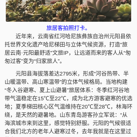
旅居客拍照打卡。
近年来，云南省红河哈尼族彝族自治州元阳县依
托世界文化遗产哈尼梯田与立体气候资源，打造“旅
居云南·元阳最舒适”文旅IP，让远道而来的客人从“匆
匆过客”变为“归家旅人”。
元阳县海拔落差达2795米，形成“河谷热带、半
山暖温带、高山寒温带”的立体气候格局。当地构建
“冬入谷避寒、夏上山避暑”旅居体系：冬季红河谷地
带气温稳定在15℃至22℃，成为北方游客避寒的优选
地；夏季梯田核心区气温维持在20℃至28℃，林海环
绕，是天然的避暑地。山东青岛游客孙立军说：“从
海滨城市来到这里，感觉特别舒服。元阳的气候很适
合我们北方的老年人避寒过冬，去年我就是在这里过